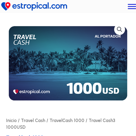
Ir
al
contenido
Inicio
/
Travel Cash
/
TravelCash 1000
/ Travel Cash3
1000USD