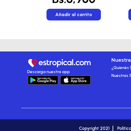
Añadir al carrito
Nuestr
¿Quienés
Descarga nuestra app
Nuestras 
Copyright 2021
Polític