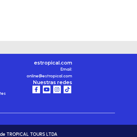
estropical.com
Email:
online@estropical.com
Nuestras redes
tes
da de TROPICAL TOURS LTDA