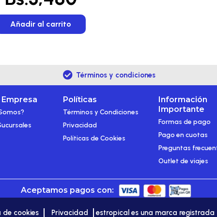
Añadir al carrito
Términos y condiciones
a Empresa
Políticas
Información
Importante
 Somos?
Términos y Condiciones
Formas de pago
Sucursales
Privacidad
Pago en cuotas
Políticas de Cookies
Preguntas frecuen
Outlet de viajes
Aceptamos pagos con:
a de cookies
Privacidad
estropical es una marca registra