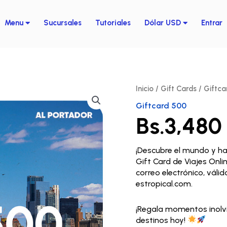
Menu
Sucursales
Tutoriales
Dólar USD
Entrar
Aerolíneas
Aerolíneas
Bolivianos
Argentinas
Destinos
Argentina
Giftcard7
Inicio
/
Gift Cards
/
Giftca
Air Europa
500
Requisitos Visas
Brasil
Giftcard 500
USD
Boliviana de
Bs.
3,480
cantidad
Blog
Caribe
Aviación
Chile
¡Descubre el mundo y haz
Gift Card de Viajes Onl
Colombia
correo electrónico, váli
estropical.com.
Europa
México
¡Regala momentos inolvi
destinos hoy!