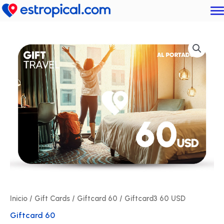
Ir
al
contenido
Giftcard3
60
USD
cantidad
Inicio
/
Gift Cards
/
Giftcard 60
/ Giftcard3 60 USD
Giftcard 60